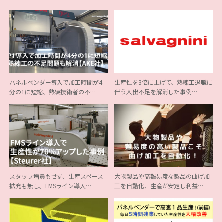
パネルベンダー導入で加工時間が4
生産性を3倍に上げて、熟練工退職に
分の1に短縮、熟練技術者の不…
伴う人出不足を解消した事例…
スタッフ増員もせず、生産スペース
大物製品や高難易度な製品の曲げ加
拡充も無し。FMSライン導入…
工を自動化、生産が安定し利益…