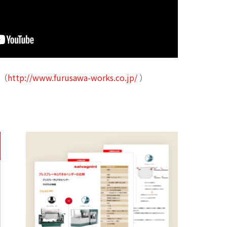
（
http://www.furusawa-works.co.jp/
）